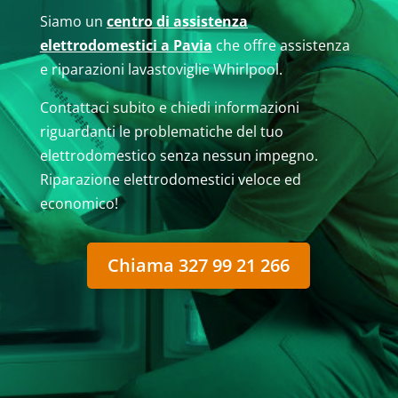
Siamo un
centro di assistenza
elettrodomestici a Pavia
che offre assistenza
e riparazioni lavastoviglie Whirlpool.
Contattaci subito e chiedi informazioni
riguardanti le problematiche del tuo
elettrodomestico senza nessun impegno.
Riparazione elettrodomestici veloce ed
economico!
Chiama 327 99 21 266