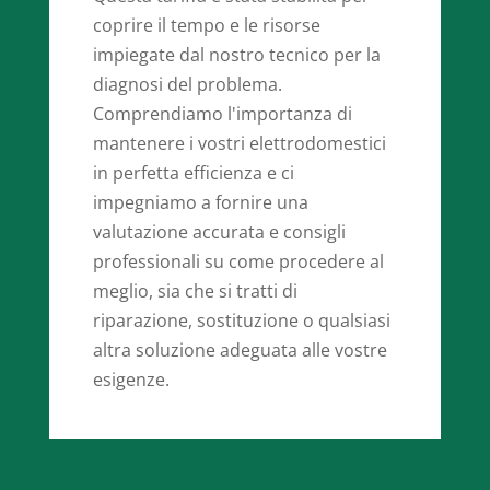
coprire il tempo e le risorse
impiegate dal nostro tecnico per la
diagnosi del problema.
Comprendiamo l'importanza di
mantenere i vostri elettrodomestici
in perfetta efficienza e ci
impegniamo a fornire una
valutazione accurata e consigli
professionali su come procedere al
meglio, sia che si tratti di
riparazione, sostituzione o qualsiasi
altra soluzione adeguata alle vostre
esigenze.