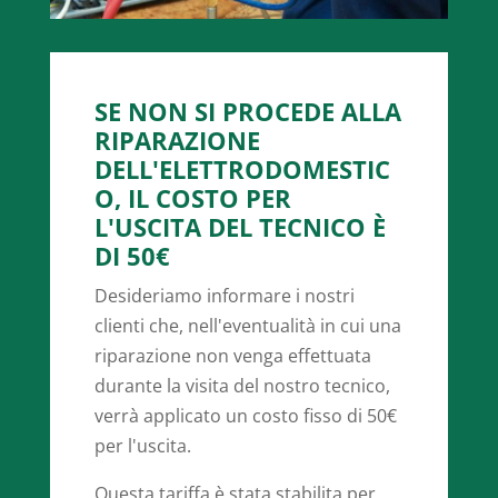
SE NON SI PROCEDE ALLA
RIPARAZIONE
DELL'ELETTRODOMESTIC
O, IL COSTO PER
L'USCITA DEL TECNICO È
DI 50€
Desideriamo informare i nostri
clienti che, nell'eventualità in cui una
riparazione non venga effettuata
durante la visita del nostro tecnico,
verrà applicato un costo fisso di 50€
per l'uscita.
Questa tariffa è stata stabilita per