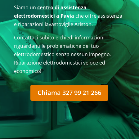
Siamo un
centro di assistenza
elettrodomestici a Pavia
che offre assistenza
e riparazioni lavastoviglie Ariston.
Contattaci subito e chiedi informazioni
riguardanti le problematiche del tuo
elettrodomestico senza nessun impegno.
Riparazione elettrodomestici veloce ed
economico!
Chiama 327 99 21 266