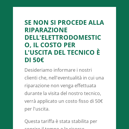
SE NON SI PROCEDE ALLA
RIPARAZIONE
DELL'ELETTRODOMESTIC
O, IL COSTO PER
L'USCITA DEL TECNICO È
DI 50€
Desideriamo informare i nostri
clienti che, nell'eventualità in cui una
riparazione non venga effettuata
durante la visita del nostro tecnico,
verrà applicato un costo fisso di 50€
per l'uscita.
Questa tariffa è stata stabilita per
coprire il tempo e le risorse