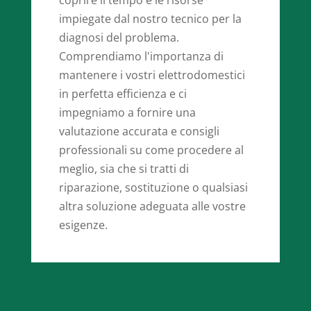
impiegate dal nostro tecnico per la
diagnosi del problema.
Comprendiamo l'importanza di
mantenere i vostri elettrodomestici
in perfetta efficienza e ci
impegniamo a fornire una
valutazione accurata e consigli
professionali su come procedere al
meglio, sia che si tratti di
riparazione, sostituzione o qualsiasi
altra soluzione adeguata alle vostre
esigenze.