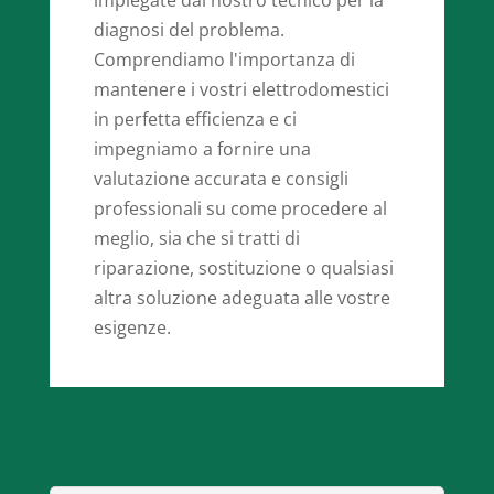
diagnosi del problema.
Comprendiamo l'importanza di
mantenere i vostri elettrodomestici
in perfetta efficienza e ci
impegniamo a fornire una
valutazione accurata e consigli
professionali su come procedere al
meglio, sia che si tratti di
riparazione, sostituzione o qualsiasi
altra soluzione adeguata alle vostre
esigenze.