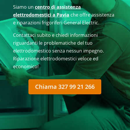
Siamo un
centro di assistenza
elettrodomestici a Pavia
che offre assistenza
e riparazioni frigoriferi General Electric.
Contattaci subito e chiedi informazioni
riguardanti le problematiche del tuo
elettrodomestico senza nessun impegno.
Riparazione elettrodomestici veloce ed
economico!
Chiama 327 99 21 266