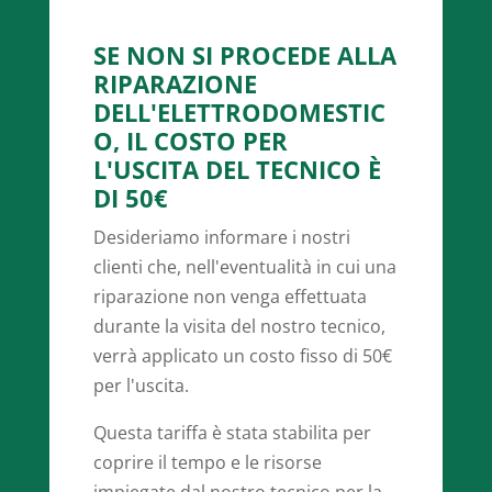
SE NON SI PROCEDE ALLA
RIPARAZIONE
DELL'ELETTRODOMESTIC
O, IL COSTO PER
L'USCITA DEL TECNICO È
DI 50€
Desideriamo informare i nostri
clienti che, nell'eventualità in cui una
riparazione non venga effettuata
durante la visita del nostro tecnico,
verrà applicato un costo fisso di 50€
per l'uscita.
Questa tariffa è stata stabilita per
coprire il tempo e le risorse
impiegate dal nostro tecnico per la