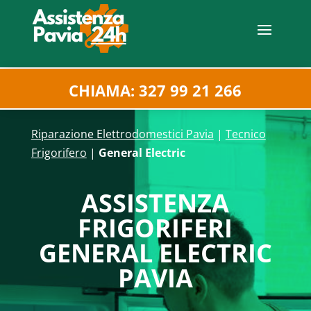
CHIAMA: 327 99 21 266
Riparazione Elettrodomestici Pavia
|
Tecnico
Frigorifero
|
General Electric
ASSISTENZA
FRIGORIFERI
GENERAL ELECTRIC
PAVIA